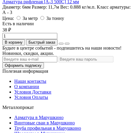
Арматура рифленая [А-3 500С] 12 мм
Диаметр:
6мм
Размер:
11,7м
Вес:
0.888 кг/м.п.
Класс арматуры:
А - 3
Цена:
За метр
За тонну
Есть в наличии
38 ₽
В корзину
Быстрый заказ
Будьте в центре событий - подпишитесь на наши новости!
Новинки, скидки, акции.
Оформить подписку
Полезная информация
Наши контакты
О компании
Условия Доставки
Условия Оплаты
Металлопрокат
Арматура в Марушкино
Винтовые сваи в Марушкино
Труба профильная в Марушкино